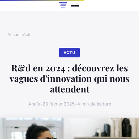
Accueil
›
Actu
ACTU
R&d en 2024 : découvrez les
vagues d'innovation qui nous
attendent
Anaïs
•
23 février 2025
•
4 min de lecture