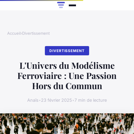
Accueil
›
Divertissement
DIVERTISSEMENT
L'Univers du Modélisme
Ferroviaire : Une Passion
Hors du Commun
Anaïs
•
23 février 2025
•
7 min de lecture